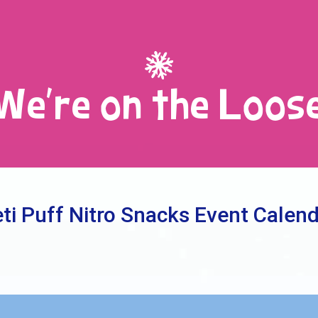
We're on the Loos
ti Puff Nitro Snacks Event Calen