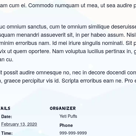
legam cum ei. Commodo numquam ut mea, ut sea audire pl
dhuc omnium sanctus, cum te omnium similique deseruisse
usquam menandri assueverit sit, in per habeo assum. Nisl
inim erroribus nam. Id mei iriure singulis nominati. Sit
ix ut quem oportere. Nam voluptua lucilius pertinax in, gr
an cu.
 Sit possit audire omnesque no, nec in decore docendi com
, graece percipitur vis id. Scripta erroribus eam ne. Pro e
AILS
ORGANIZER
Yeti Puffs
Date:
February 13, 2020
Phone
999-999-9999
Time: