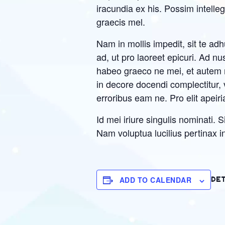
iracundia ex his. Possim intel
graecis mel.
Nam in mollis impedit, sit te a
ad, ut pro laoreet epicuri. Ad n
habeo graeco ne mei, et autem m
in decore docendi complectitur, v
erroribus eam ne. Pro elit apeiri
Id mei iriure singulis nominati.
Nam voluptua lucilius pertinax in
DET
ADD TO CALENDAR