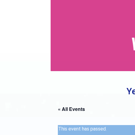
Ye
« All Events
This event has passed.