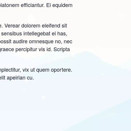
atonem efficiantur. Ei equidem
. Verear dolorem eleifend sit
 sensibus intellegebat ei has,
 possit audire omnesque no, nec
aece percipitur vis id. Scripta
plectitur, vix ut quem oportere.
lit apeirian cu.